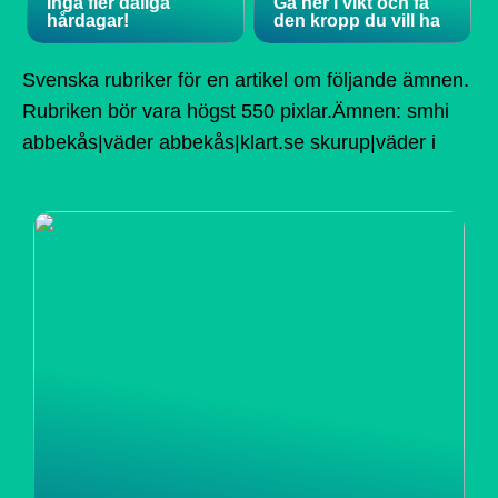
Inga fler dåliga
Gå ner i vikt och få
hårdagar!
den kropp du vill ha
Svenska rubriker för en artikel om följande ämnen.
Rubriken bör vara högst 550 pixlar.Ämnen: smhi
abbekås|väder abbekås|klart.se skurup|väder i