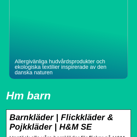
Allergivänliga hudvårdsprodukter och
ekologiska textilier inspirerade av den
danska naturen
Hm barn
Barnkläder | Flickkläder &
Pojkkläder | H&M SE