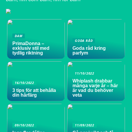
DAM
GODA RÅD
PrimaDonna –
exklusiv stil med
Goda råd kring
tydlig riktning
parfym
11/10/2022
Whiplash drabbar
16/10/2022
många varje år – här
3 tips för att behålla
är vad du behöver
din hårfärg
veta
09/10/2022
11/09/2022