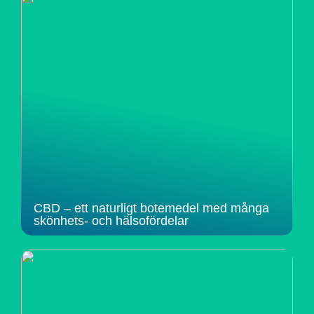
CBD – ett naturligt botemedel med många
skönhets- och hälsofördelar