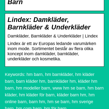
Barn
Lindex: Damkläder,
Barnkläder & Underkläder
Damkläder, Barnkläder & Underkläder | Lindex
Lindex är ett av Europas ledande varumärken
inom mode. Sortimentet består av flera olika
koncept inom damkläder, barnkläder,
underkläder och kosmetika.
Keywords: hm barn, hm barnkläder, hm kläder
barn, barn kläder hm, barnkläder hm, kläder hm
barn, hm modeller barn, www hm se barn, hm barn
kläder, hm kläder för barn, kläder barn hm, hm
online barn, barn hm, hm se barn, hm sverige
barn, hm com barn, hm för barn