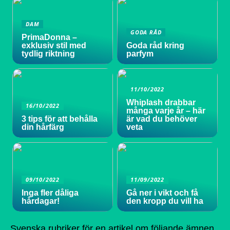
DAM
GODA RÅD
PrimaDonna –
exklusiv stil med
Goda råd kring
tydlig riktning
parfym
11/10/2022
Whiplash drabbar
16/10/2022
många varje år – här
3 tips för att behålla
är vad du behöver
din hårfärg
veta
09/10/2022
11/09/2022
Inga fler dåliga
Gå ner i vikt och få
hårdagar!
den kropp du vill ha
Svenska rubriker för en artikel om följande ämnen.