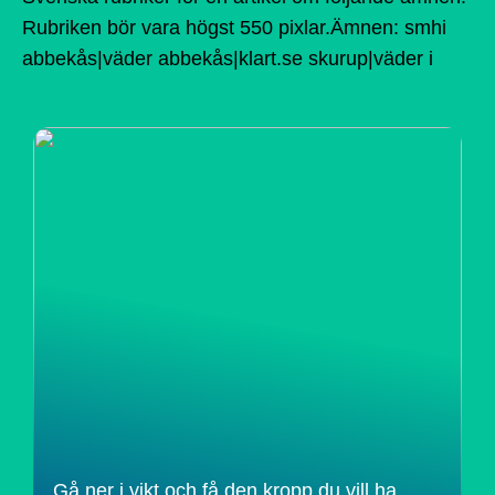
Rubriken bör vara högst 550 pixlar.Ämnen: smhi
abbekås|väder abbekås|klart.se skurup|väder i
Gå ner i vikt och få den kropp du vill ha