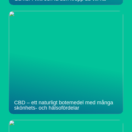
CBD – ett naturligt botemedel med många
skönhets- och hälsofördelar