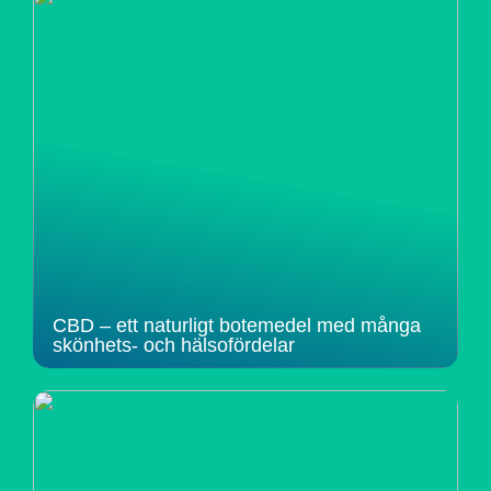
CBD – ett naturligt botemedel med många
skönhets- och hälsofördelar