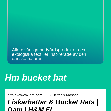
Allergivänliga hudvårdsprodukter och
ekologiska textilier inspirerade av den
danska naturen
Hm bucket hat
http s://www2.hm.com › … › Hattar & Mössor
Fiskarhattar & Bucket Hats |
Dam | H&M FI