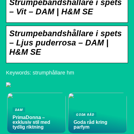
Strumpebandshållare i spets
– Vit – DAM | H&M SE
Strumpebandshållare i spets
– Ljus puderrosa – DAM |
H&M SE
Keywords: strumphållare hm
DAM
GODA RÅD
PrimaDonna –
exklusiv stil med
Goda råd kring
tydlig riktning
parfym