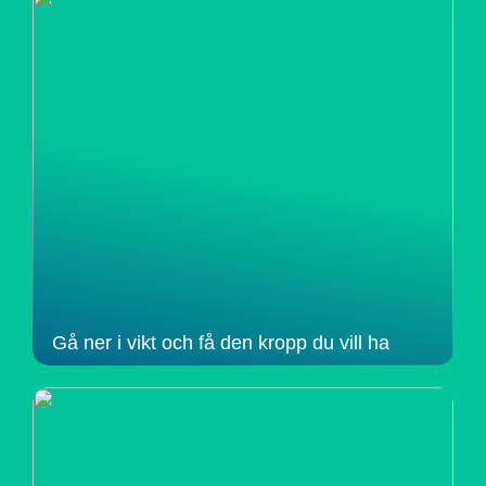
Gå ner i vikt och få den kropp du vill ha