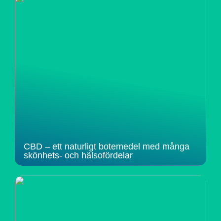
CBD – ett naturligt botemedel med många
skönhets- och hälsofördelar