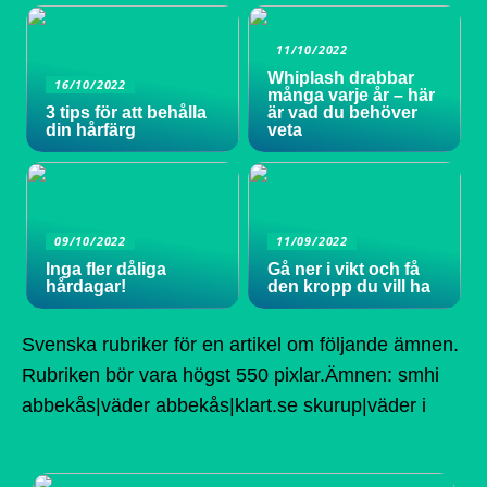
11/10/2022
Whiplash drabbar
16/10/2022
många varje år – här
3 tips för att behålla
är vad du behöver
din hårfärg
veta
09/10/2022
11/09/2022
Inga fler dåliga
Gå ner i vikt och få
hårdagar!
den kropp du vill ha
Svenska rubriker för en artikel om följande ämnen.
Rubriken bör vara högst 550 pixlar.Ämnen: smhi
abbekås|väder abbekås|klart.se skurup|väder i