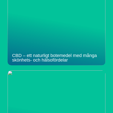
CBD – ett naturligt botemedel med många
skönhets- och hälsofördelar