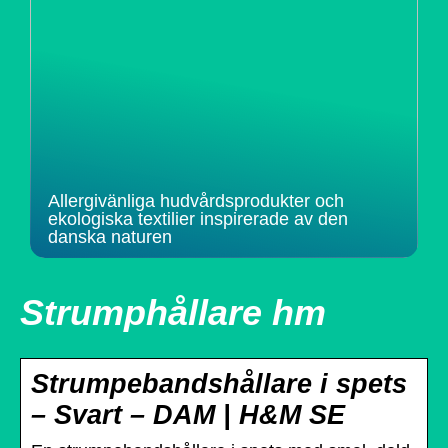
Allergivänliga hudvårdsprodukter och
ekologiska textilier inspirerade av den
danska naturen
Strumphållare hm
Strumpebandshållare i spets
– Svart – DAM | H&M SE