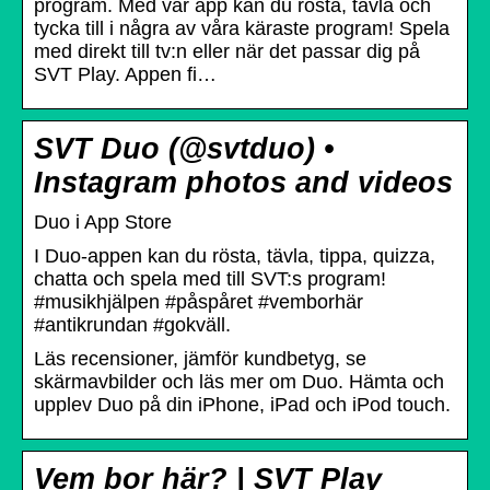
program. Med vår app kan du rösta, tävla och
tycka till i några av våra käraste program! Spela
med direkt till tv:n eller när det passar dig på
SVT Play. Appen fi…
SVT Duo (@svtduo) •
Instagram photos and videos
‎Duo i App Store
I Duo-appen kan du rösta, tävla, tippa, quizza,
chatta och spela med till SVT:s program!
#musikhjälpen #påspåret #vemborhär
#antikrundan #gokväll.
Läs recensioner, jämför kundbetyg, se
skärmavbilder och läs mer om Duo. Hämta och
upplev Duo på din iPhone, iPad och iPod touch.
Vem bor här? | SVT Play