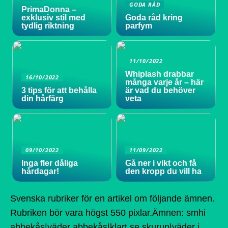
GODA RÅD
PrimaDonna –
exklusiv stil med
Goda råd kring
tydlig riktning
parfym
11/10/2022
Whiplash drabbar
16/10/2022
många varje år – här
3 tips för att behålla
är vad du behöver
din hårfärg
veta
09/10/2022
11/09/2022
Inga fler dåliga
Gå ner i vikt och få
hårdagar!
den kropp du vill ha
Svenska rubriker för en artikel om följande ämnen.
Rubriken bör vara högst 550 pixlar.Ämnen: smhi
abbekås|väder abbekås|klart.se skurup|väder i