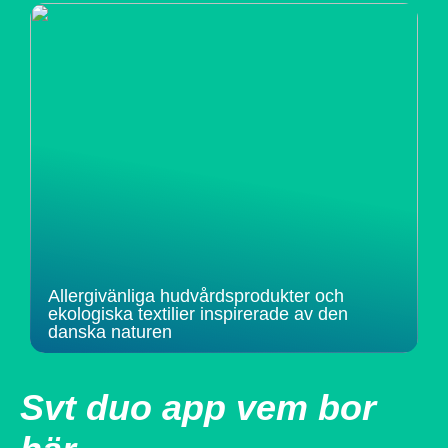
Allergivänliga hudvårdsprodukter och
ekologiska textilier inspirerade av den
danska naturen
Svt duo app vem bor