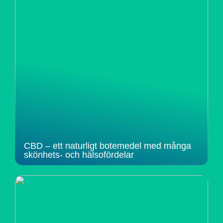
CBD – ett naturligt botemedel med många
skönhets- och hälsofördelar