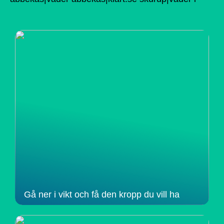
Gå ner i vikt och få den kropp du vill ha