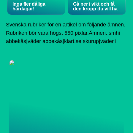
Inga fler dåliga
Gå ner i vikt och få
hårdagar!
den kropp du vill ha
Svenska rubriker för en artikel om följande ämnen.
Rubriken bör vara högst 550 pixlar.Ämnen: smhi
abbekås|väder abbekås|klart.se skurup|väder i