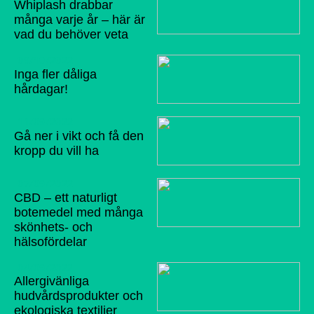
Whiplash drabbar
många varje år – här är
vad du behöver veta
09/10/2022
Inga fler dåliga
hårdagar!
11/09/2022
Gå ner i vikt och få den
kropp du vill ha
07/09/2022
CBD – ett naturligt
botemedel med många
skönhets- och
hälsofördelar
04/09/2022
Allergivänliga
hudvårdsprodukter och
ekologiska textilier