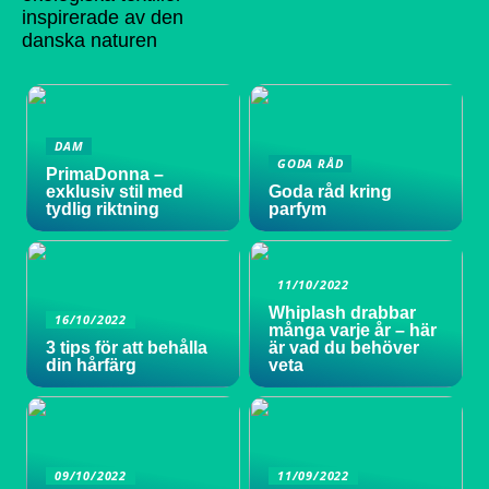
inspirerade av den
danska naturen
DAM
GODA RÅD
PrimaDonna –
exklusiv stil med
Goda råd kring
tydlig riktning
parfym
11/10/2022
Whiplash drabbar
16/10/2022
många varje år – här
3 tips för att behålla
är vad du behöver
din hårfärg
veta
09/10/2022
11/09/2022