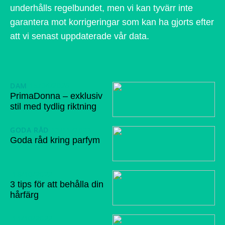
underhålls regelbundet, men vi kan tyvärr inte
garantera mot korrigeringar som kan ha gjorts efter
att vi senast uppdaterade vår data.
DAM
15/04/2026
PrimaDonna – exklusiv
stil med tydlig riktning
GODA RÅD
13/11/2023
Goda råd kring parfym
16/10/2022
3 tips för att behålla din
hårfärg
11/10/2022