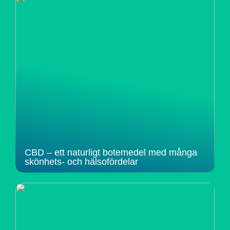
CBD – ett naturligt botemedel med många
skönhets- och hälsofördelar